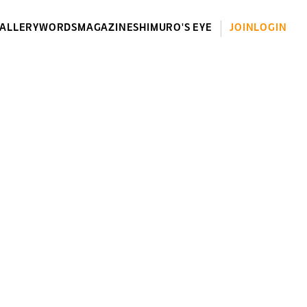
ALLERY
WORDS
MAGAZINES
HIMURO'S EYE
JOIN
LOGIN